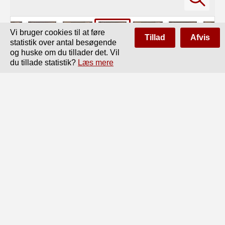
Vi bruger cookies til at føre
Tillad
Afvis
statistik over antal besøgende
og huske om du tillader det. Vil
du tillade statistik?
Læs mere
Side
af
534
Forrige
Næste
Meteorologi.

305

Fænomener, som kaldes „Maaneringe“, ^Bisole“ m. m. 
Naar Cirro-

stratus fortætter sig mere og mere og danner sønderrevne 
Skyer,

hvoraf senere Nimbus- eller Regnskyerne opstaar, anses 
de for at bebude

Regn eller Blæst.

20