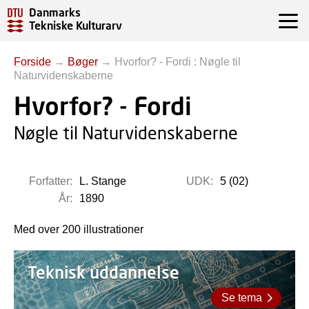
Danmarks
Tekniske Kulturarv
Forside
→
Bøger
→
Hvorfor? - Fordi : Nøgle til
Naturvidenskaberne
Hvorfor? - Fordi
Nøgle til Naturvidenskaberne
Forfatter:
L. Stange
UDK:
5 (02)
År:
1890
Med over 200 illustrationer
Teknisk uddannelse
Se tema