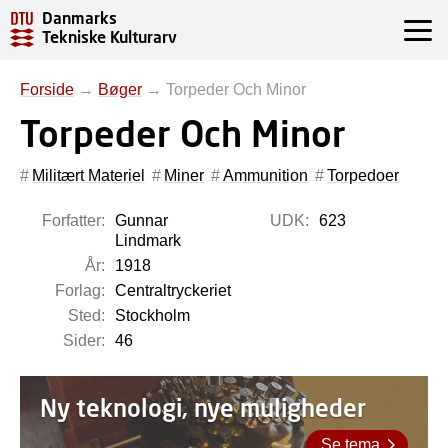
Danmarks
Tekniske Kulturarv
Forside
→
Bøger
→
Torpeder Och Minor
Torpeder Och Minor
Militært Materiel
Miner
Ammunition
Torpedoer
Forfatter:
Gunnar
UDK:
623
Lindmark
År:
1918
Forlag:
Centraltryckeriet
Sted:
Stockholm
Sider:
46
Ny teknologi, nye muligheder
Se tema