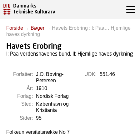
Danmarks
Tekniske Kulturarv
Forside
→
Bøger
→
Havets Erobring : I: Paa… Hjemlige
haves dyrkning
Havets Erobring
I: Paa verdenshavenes bund. II: Hjemlige haves dyrkning
Forfatter:
J.O. Bøving-
UDK:
551.46
Petersen
År:
1910
Forlag:
Nordisk Forlag
Sted:
København og
Kristiania
Sider:
95
Folkeuniversitetsrække No 7