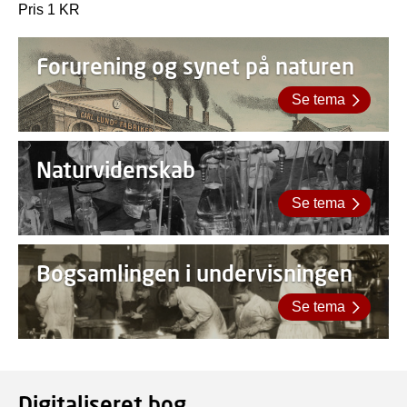
Pris 1 KR
Forurening og synet på naturen
Se tema
Naturvidenskab
Se tema
Bogsamlingen i undervisningen
Se tema
Digitaliseret bog