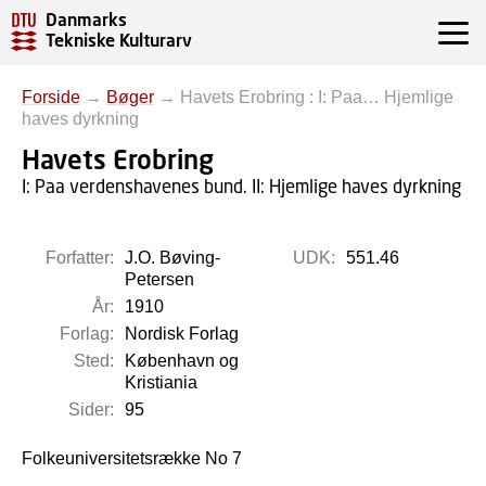
Danmarks
Tekniske Kulturarv
Forside
→
Bøger
→
Havets Erobring : I: Paa… Hjemlige
haves dyrkning
Havets Erobring
I: Paa verdenshavenes bund. II: Hjemlige haves dyrkning
Forfatter:
J.O. Bøving-
UDK:
551.46
Petersen
År:
1910
Forlag:
Nordisk Forlag
Sted:
København og
Kristiania
Sider:
95
Folkeuniversitetsrække No 7