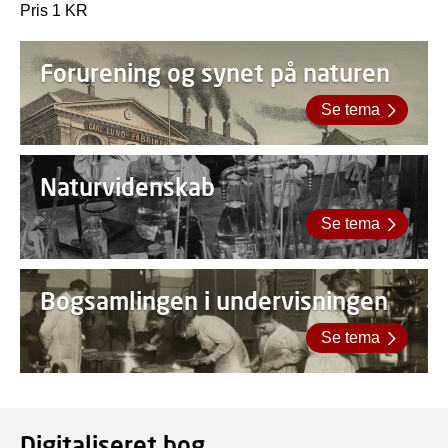
Pris 1 KR
Forurening og synet på naturen
Se tema
Naturvidenskab
Se tema
Bogsamlingen i undervisningen
Se tema
Digitaliseret bog