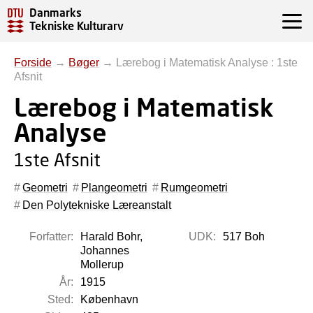
Danmarks
Tekniske Kulturarv
Forside
→
Bøger
→
Lærebog i Matematisk Analyse : 1ste
Afsnit
Lærebog i Matematisk
Analyse
1ste Afsnit
Geometri
Plangeometri
Rumgeometri
Den Polytekniske Læreanstalt
Forfatter:
Harald Bohr,
UDK:
517 Boh
Johannes
Mollerup
År:
1915
Sted:
København