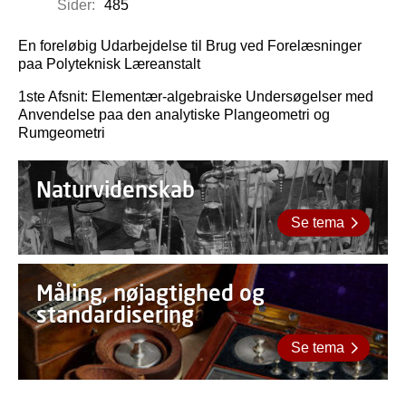
Sider:
485
En foreløbig Udarbejdelse til Brug ved Forelæsninger
paa Polyteknisk Læreanstalt
1ste Afsnit: Elementær-algebraiske Undersøgelser med
Anvendelse paa den analytiske Plangeometri og
Rumgeometri
Naturvidenskab
Se tema
Måling, nøjagtighed og
standardisering
Se tema