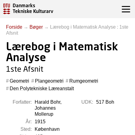
Danmarks
Tekniske Kulturarv
Forside
→
Bøger
→
Lærebog i Matematisk Analyse : 1ste
Afsnit
Lærebog i Matematisk
Analyse
1ste Afsnit
Geometri
Plangeometri
Rumgeometri
Den Polytekniske Læreanstalt
Forfatter:
Harald Bohr,
UDK:
517 Boh
Johannes
Mollerup
År:
1915
Sted:
København