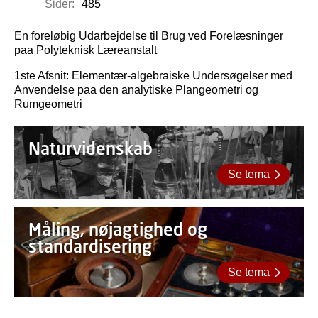
Sider:
485
En foreløbig Udarbejdelse til Brug ved Forelæsninger
paa Polyteknisk Læreanstalt
1ste Afsnit: Elementær-algebraiske Undersøgelser med
Anvendelse paa den analytiske Plangeometri og
Rumgeometri
Naturvidenskab
Se tema
Måling, nøjagtighed og
standardisering
Se tema