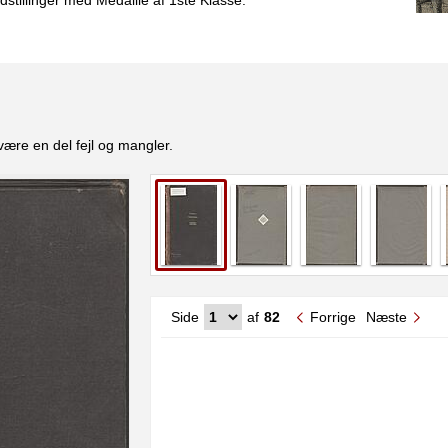
stillinger med Medaille af 1ste Klasse.
være en del fejl og mangler.
Side
af
82
Forrige
Næste