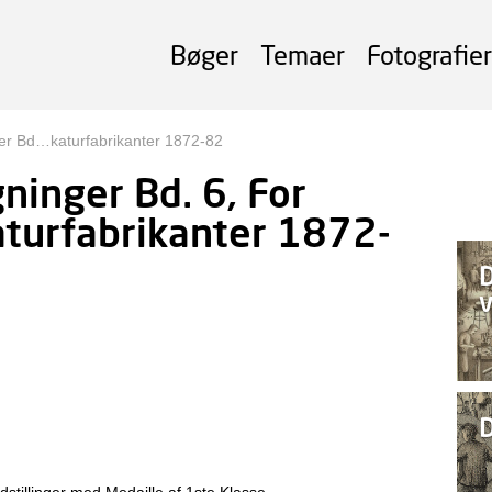
Bøger
Temaer
Fotografier
ger Bd…katurfabrikanter 1872-82
gninger Bd. 6, For
aturfabrikanter 1872-
D
D