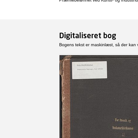
Præmiebelønnet ved Kunst- og Industriud
Digitaliseret bog
Bogens tekst er maskinlæst, så der kan 