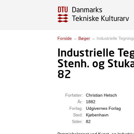
Danmarks
Tekniske Kulturarv
Forside
→
Bøger
→
Industrielle Tegnin
Industrielle Te
Stenh. og Stuk
82
Forfatter:
Christian Hetsch
År:
1882
Forlag:
Udgivernes Forlag
Sted:
Kjøbenhavn
Sider:
82