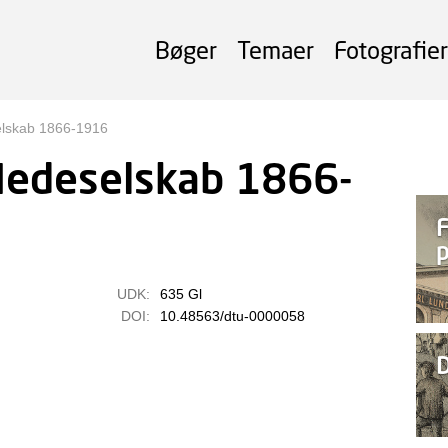
Bøger
Temaer
Fotografier
lskab 1866-1916
Hedeselskab 1866-
F
p
UDK:
635 Gl
DOI:
10.48563/dtu-0000058
D