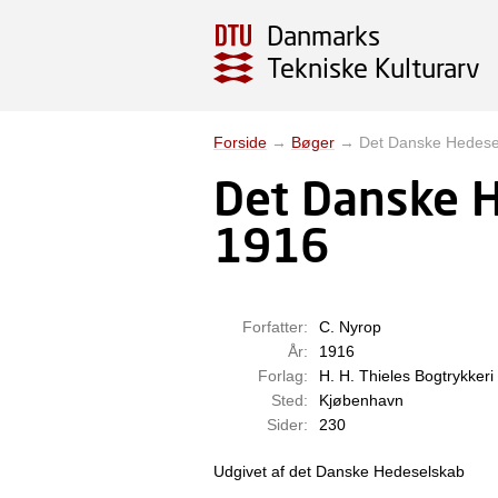
Danmarks
Tekniske Kulturarv
Forside
→
Bøger
→
Det Danske Hedese
Det Danske 
1916
Forfatter:
C. Nyrop
År:
1916
Forlag:
H. H. Thieles Bogtrykkeri
Sted:
Kjøbenhavn
Sider:
230
Udgivet af det Danske Hedeselskab