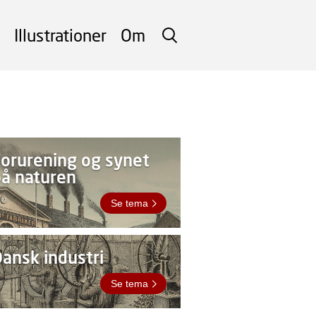
Illustrationer
Om
SØG
orurening og synet
å naturen
Se tema
ansk industri
Se tema