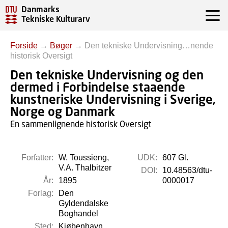
Danmarks
Tekniske Kulturarv
Forside
→
Bøger
→
Den tekniske Undervisning…nende
historisk Oversigt
Den tekniske Undervisning og den
dermed i Forbindelse staaende
kunstneriske Undervisning i Sverige,
Norge og Danmark
En sammenlignende historisk Oversigt
Forfatter:
W. Toussieng,
UDK:
607 Gl.
V.A. Thalbitzer
DOI:
10.48563/dtu-
År:
1895
0000017
Forlag:
Den
Gyldendalske
Boghandel
Sted:
Kjøbenhavn