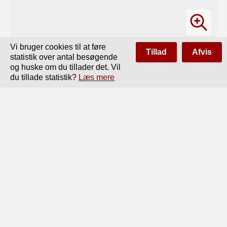
Vi bruger cookies til at føre
Tillad
Afvis
statistik over antal besøgende
og huske om du tillader det. Vil
du tillade statistik?
Læs mere
Side
af
290
Forrige
Næste
275

tilgængelige for et i Forhold til Landets Indbyggerantal 
meget større Antal Individer i Danmark, og

naar nu tillige henses til, at de ydre Betingelser for disse 
mange Skoler ved Opførelsen af et stort

Antal egne Bygninger, alle fremgaaedc af det private 