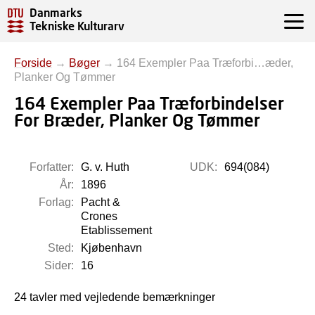
Danmarks
Tekniske Kulturarv
Forside
→
Bøger
→
164 Exempler Paa Træforbi…æder,
Planker Og Tømmer
164 Exempler Paa Træforbindelser
For Bræder, Planker Og Tømmer
Forfatter:
G. v. Huth
UDK:
694(084)
År:
1896
Forlag:
Pacht &
Crones
Etablissement
Sted:
Kjøbenhavn
Sider:
16
24 tavler med vejledende bemærkninger