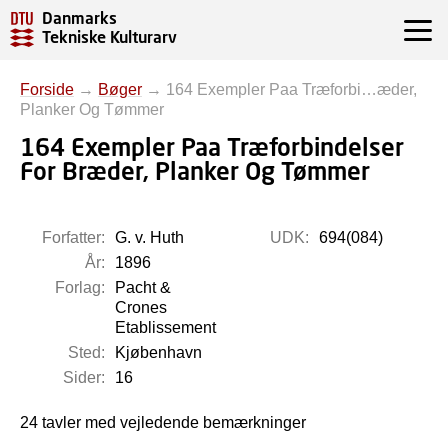
Danmarks
Tekniske Kulturarv
Forside
→
Bøger
→
164 Exempler Paa Træforbi…æder,
Planker Og Tømmer
164 Exempler Paa Træforbindelser
For Bræder, Planker Og Tømmer
Forfatter:
G. v. Huth
UDK:
694(084)
År:
1896
Forlag:
Pacht &
Crones
Etablissement
Sted:
Kjøbenhavn
Sider:
16
24 tavler med vejledende bemærkninger