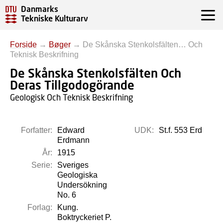
Danmarks
Tekniske Kulturarv
Forside
→
Bøger
→
De Skånska Stenkolsfälten… Och
Teknisk Beskrifning
De Skånska Stenkolsfälten Och
Deras Tillgodogörande
Geologisk Och Teknisk Beskrifning
Forfatter:
Edward
UDK:
St.f. 553 Erd
Erdmann
År:
1915
Serie:
Sveriges
Geologiska
Undersökning
No. 6
Forlag:
Kung.
Boktryckeriet P.