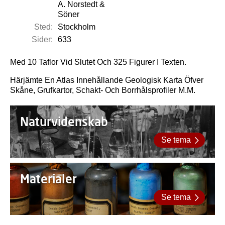
A. Norstedt &
Söner
Sted:
Stockholm
Sider:
633
Med 10 Taflor Vid Slutet Och 325 Figurer I Texten.
Härjämte En Atlas Innehållande Geologisk Karta Öfver
Skåne, Grufkartor, Schakt- Och Borrhålsprofiler M.M.
Naturvidenskab
Se tema
Materialer
Se tema