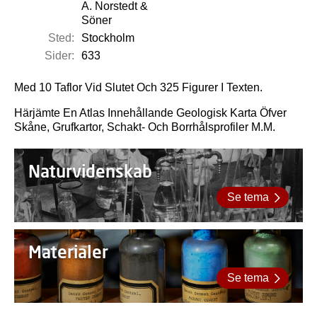
A. Norstedt &
Söner
Sted:
Stockholm
Sider:
633
Med 10 Taflor Vid Slutet Och 325 Figurer I Texten.
Härjämte En Atlas Innehållande Geologisk Karta Öfver
Skåne, Grufkartor, Schakt- Och Borrhålsprofiler M.M.
Naturvidenskab
Se tema
Materialer
Se tema