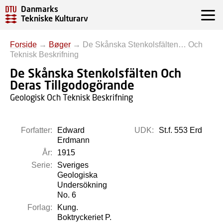
Danmarks
Tekniske Kulturarv
Forside
→
Bøger
→
De Skånska Stenkolsfälten… Och
Teknisk Beskrifning
De Skånska Stenkolsfälten Och
Deras Tillgodogörande
Geologisk Och Teknisk Beskrifning
Forfatter:
Edward
UDK:
St.f. 553 Erd
Erdmann
År:
1915
Serie:
Sveriges
Geologiska
Undersökning
No. 6
Forlag:
Kung.
Boktryckeriet P.