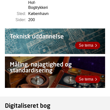
Hof-
Bogtrykkeri
Sted:
København
Sider:
200
Teknisk uddannelse
Se tema
Måling, nøjagtighed og
standardisering
Se tema
Digitaliseret bog