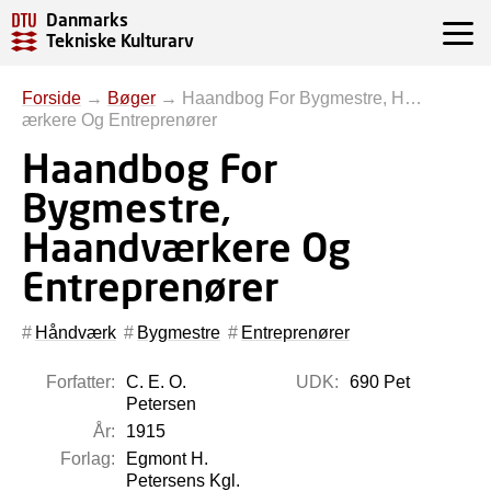
Danmarks
Tekniske Kulturarv
Forside
→
Bøger
→
Haandbog For Bygmestre, H…
ærkere Og Entreprenører
Haandbog For
Bygmestre,
Haandværkere Og
Entreprenører
Håndværk
Bygmestre
Entreprenører
Forfatter:
C. E. O.
UDK:
690 Pet
Petersen
År:
1915
Forlag:
Egmont H.
Petersens Kgl.