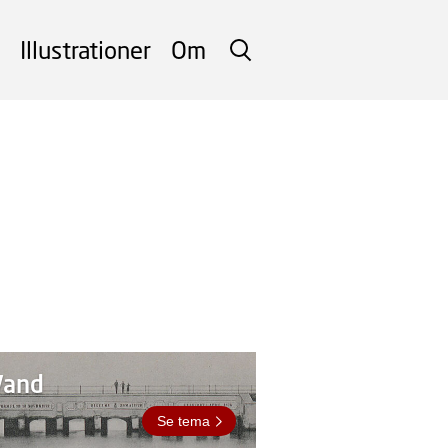
Illustrationer
Om
SØG
Vand
Se tema