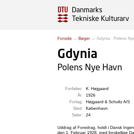
Danmarks
Tekniske Kulturarv
Forside
→
Bøger
→
Gdynia : Polens Ny
Gdynia
Polens Nye Havn
Forfatter:
K. Højgaard
År:
1926
Forlag:
Højgaard & Schultz A/S
Sted:
København
Sider:
24
Uddrag af Foredrag, holdt i Dansk Inge
den 1. Februar 1928, med forskellige Dat