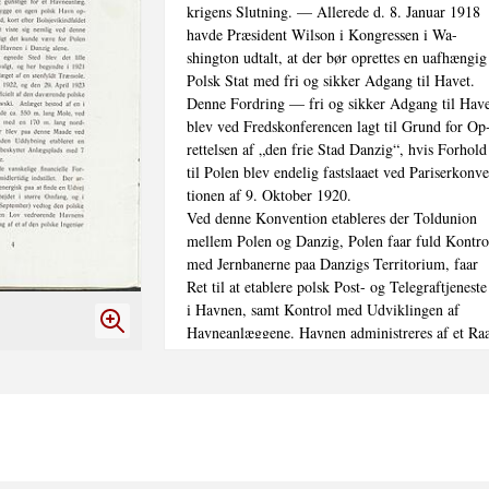
krigens Slutning. — Allerede d. 8. Januar 1918

havde Præsident Wilson i Kongressen i Wa-

shington udtalt, at der bør oprettes en uafhængig

Polsk Stat med fri og sikker Adgang til Havet.

Denne Fordring — fri og sikker Adgang til Have
blev ved Fredskonferencen lagt til Grund for Op-
rettelsen af „den frie Stad Danzig“, hvis Forhold

til Polen blev endelig fastslaaet ved Pariserkonve
tionen af 9. Oktober 1920.

Ved denne Konvention etableres der Toldunion

mellem Polen og Danzig, Polen faar fuld Kontrol
med Jernbanerne paa Danzigs Territorium, faar

Ret til at etablere polsk Post- og Telegraftjeneste

i Havnen, samt Kontrol med Udviklingen af

Havneanlæggene. Havnen administreres af et Raa
med lige stort Antal Polakker og Danzigere under
Forsæde af en Schweizer. Udadtil varetages

Danzigs Interesser af Polen. Stridsspørgsmaal,

som ikke kan løses ved en Forhandling mellem

Parterne, indankes for Folkeforbundet.

Som det var at vente, har Trafiken paa Danzigs
