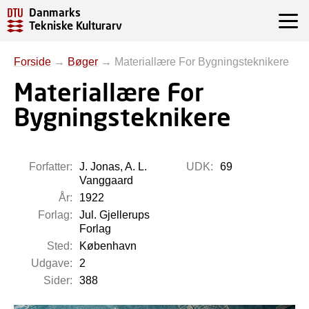
Danmarks
Tekniske Kulturarv
Forside
→
Bøger
→
Materiallære For Bygningsteknikere
Materiallære For
Bygningsteknikere
Forfatter:
J. Jonas, A. L.
UDK:
69
Vanggaard
År:
1922
Forlag:
Jul. Gjellerups
Forlag
Sted:
København
Udgave:
2
Sider:
388