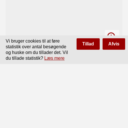
Vi bruger cookies til at føre
Tillad
Afvis
statistik over antal besøgende
og huske om du tillader det. Vil
du tillade statistik?
Læs mere
Side
af
400
Forrige
Næste
___	_______

____

co

Side

Formeringsorganer.......... 157
