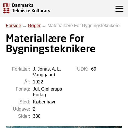
Danmarks
Tekniske Kulturarv
Forside
→
Bøger
→
Materiallære For Bygningsteknikere
Materiallære For
Bygningsteknikere
Forfatter:
J. Jonas, A. L.
UDK:
69
Vanggaard
År:
1922
Forlag:
Jul. Gjellerups
Forlag
Sted:
København
Udgave:
2
Sider:
388