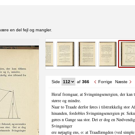
være en del fejl og mangler.
Side
af
366
Forrige
Næste
Heraf fremgaar, at Svingningsenergien, der kan ti
større og mindre.

Naar to Traade derfor føres i tilstrækkelig stor Af
hinanden, fordobles Svingningsenergien pr. Seku
gøres n Gange saa stor. Det er dog en Nødvendigh
Svingninger

ere nøjagtig ens, o: at Traadlængden (ved simple