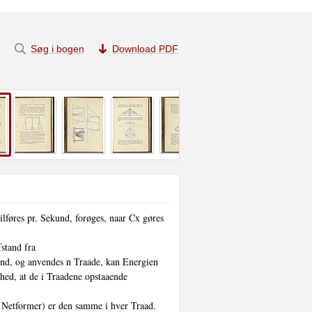
Søg i bogen
Download PDF
lføres pr. Sekund, forøges, naar Cx gøres 
stand fra

nd, og anvendes n Traade, kan Energien 
ed, at de i Traadene opstaaende 
 Netformer) er den samme i hver Traad. 