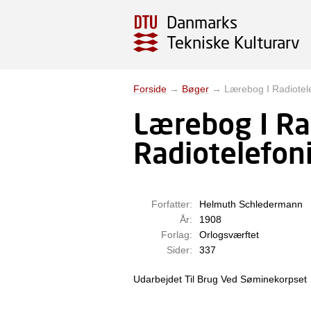
Danmarks
Tekniske Kulturarv
Forside
→
Bøger
→
Lærebog I Radiotele
Lærebog I Ra
Radiotelefon
Forfatter:
Helmuth Schledermann
År:
1908
Forlag:
Orlogsværftet
Sider:
337
Udarbejdet Til Brug Ved Søminekorpset