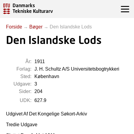
Danmarks
Tekniske Kulturarv
Forside
→
Bøger
→
Den Islandske Lods
Den Islandske Lods
År:
1911
Forlag:
J. H. Schultz A/S Universitetsbogtrykkeri
Sted:
København
Udgave:
3
Sider:
204
UDK:
627.9
Udgivet Af Det Kongelige Søkort-Arkiv
Tredie Udgave