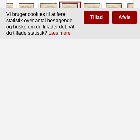
Vi bruger cookies til at føre
Tillad
Afvis
statistik over antal besøgende
og huske om du tillader det. Vil
du tillade statistik?
Læs mere
Side
af
394
Forrige
Næste
DEN HØJERE MATHEMATIK BEGYNDER.

311

flere andre krumme Linier, ligeledes med sikre og klare

Tankebestemmelser, men ingen af disse have fået den

Betydning som Menaikmos’ Keglesnit. Dette beroer

væsentlig på den antydede Sammenhæng med hine vig-

tige Opgaver (§§151—158); og Keglesnitslæren fik i for-

holdsvis kort Tid af de græske Mathematikere en stor

Udvikling, så at f. Ex. en Mathematiker Aristaios før det

fjerde Århundredes Slutning skrev et Værk i o Bøger

om Keglesnit. — Når vi ikke her kunne følge disse
