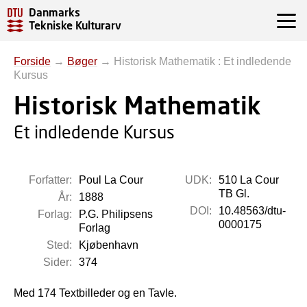
Danmarks
Tekniske Kulturarv
Forside
→
Bøger
→
Historisk Mathematik : Et indledende
Kursus
Historisk Mathematik
Et indledende Kursus
Forfatter:
Poul La Cour
UDK:
510 La Cour
TB Gl.
År:
1888
DOI:
10.48563/dtu-
Forlag:
P.G. Philipsens
0000175
Forlag
Sted:
Kjøbenhavn
Sider:
374
Med 174 Textbilleder og en Tavle.