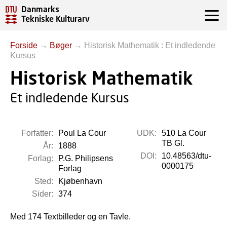
Danmarks
Tekniske Kulturarv
Forside
→
Bøger
→
Historisk Mathematik : Et indledende
Kursus
Historisk Mathematik
Et indledende Kursus
Forfatter:
Poul La Cour
UDK:
510 La Cour
TB Gl.
År:
1888
DOI:
10.48563/dtu-
Forlag:
P.G. Philipsens
0000175
Forlag
Sted:
Kjøbenhavn
Sider:
374
Med 174 Textbilleder og en Tavle.