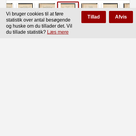
Vi bruger cookies til at føre
Tillad
Afvis
statistik over antal besøgende
og huske om du tillader det. Vil
du tillade statistik?
Læs mere
Side
af
394
Forrige
Næste
ANDEN GRADS LIGNINGEN.

373

eller	ax — x2 = b

eller	x2 —• ax = — b

altså	x = 4~ y — b -f- ('4)2 + i-

Kvadratroden er her åbenbart mindre end f (hvis

den overhovedet er reel), så at der her er to positive

(altså for Grækerne brugelige) Værdier. Den ene er

den ene Side i Rektanglet, den anden er den anden Side;

thi de ere tilsammen, hvad de skulle være, nemlig:

V— b Z]_ («)2 4-«y _ &	(»)2 +
