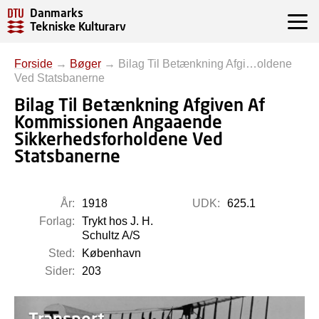
Danmarks
Tekniske Kulturarv
Forside
→
Bøger
→
Bilag Til Betænkning Afgi…oldene
Ved Statsbanerne
Bilag Til Betænkning Afgiven Af
Kommissionen Angaaende
Sikkerhedsforholdene Ved
Statsbanerne
År:
1918
UDK:
625.1
Forlag:
Trykt hos J. H.
Schultz A/S
Sted:
København
Sider:
203
Transport