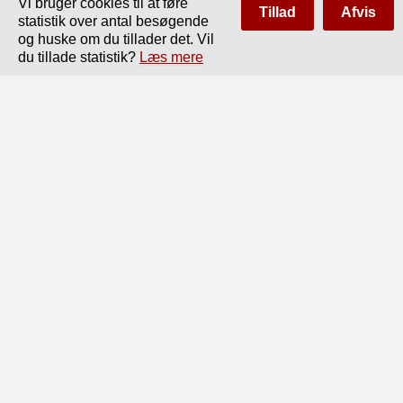
Vi bruger cookies til at føre
Tillad
Afvis
statistik over antal besøgende
og huske om du tillader det. Vil
du tillade statistik?
Læs mere
Side
af
221
Forrige
Næste
00

r—1

Fjederen fra B blev derefter anbragt ved A,

— ved B blev fornyet,

ved C blev fornyet, medens

ved I) forblev uforandret.

Ganske bestemte er de udfundne Belastninger ikke, fordi 
Vægtene ikke var ju-

sterede lavere end 2 000 kg, men det vil ses, at Vognens 
Vægt før Fjedrenes Ombytning

har paavirket Akslerne overordentlig uheldigt.

Nedenstaaende Fig. 1 viser den anvendte Bærefjeder med 
Belastningsskema ind-

tegnet for de to Fjedre, som Afsporingsdagen var anbragte 