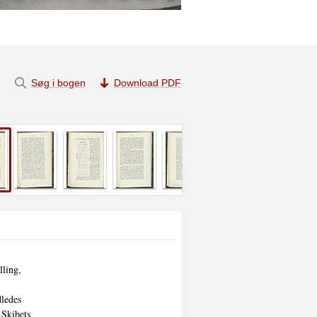
Søg i bogen
Download PDF
ling,

ledes

Skibets
