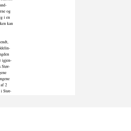
and-

rne og

g i en

ken kan

endt,

delin-

ngden

 igjen-

 Stør-

ene

ngene

af 2

i Stør-

Ordi-