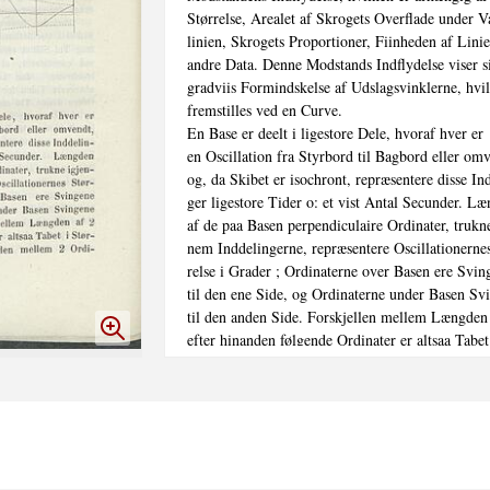
Størrelse, Arealet af Skrogets Overflade under V
linien, Skrogets Proportioner, Fiinheden af Linie
andre Data. Denne Modstands Indflydelse viser si
gradviis Formindskelse af Udslagsvinklerne, hvil
fremstilles ved en Curve.

En Base er deelt i ligestore Dele, hvoraf hver er

en Oscillation fra Styrbord til Bagbord eller omv
og, da Skibet er isochront, repræsentere disse Ind
ger ligestore Tider o: et vist Antal Secunder. Læ
af de paa Basen perpendiculaire Ordinater, trukne
nem Inddelingerne, repræsentere Oscillationernes
relse i Grader ; Ordinaterne over Basen ere Sving
til den ene Side, og Ordinaterne under Basen Svi
til den anden Side. Forskjellen mellem Længden 
efter hinanden følgende Ordinater er altsaa Tabet 
relse af det ene Sving, og Forskjellen mellem 2 