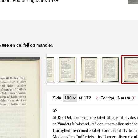
skabet i Februar og Marts 1879
være en del fejl og mangler.
Side
af
172
Forrige
Næste
92

til Ro. Det, der bringer Skibet tilbage til Hvilestil
er Vandets Modstand. Af den større eller mindre

Hurtighed, hvormed Skibet kommer til Hvile, ud
Modstandens Indflydelse, hvilken er afhængig af 