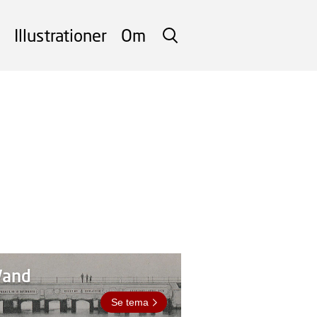
Illustrationer
Om
SØG
Vand
Se tema