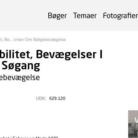
Bøger
Temaer
Fotografier
tet, Be…orien Om Bølgebevægelse
ilitet, Bevægelser I
I Søgang
gebevægelse
UDK:
629.120