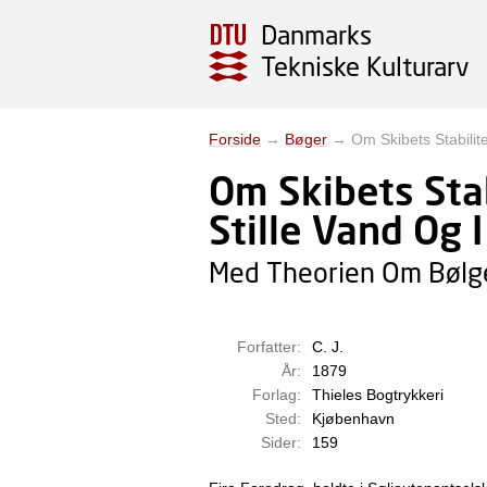
Danmarks
Tekniske Kulturarv
Forside
→
Bøger
→
Om Skibets Stabili
Om Skibets Stab
Stille Vand Og 
Med Theorien Om Bøl
Forfatter:
C. J.
År:
1879
Forlag:
Thieles Bogtrykkeri
Sted:
Kjøbenhavn
Sider:
159