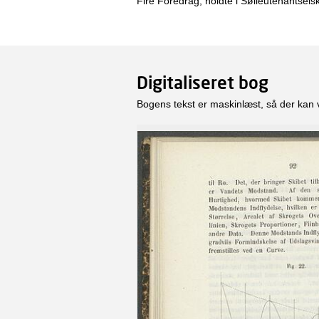
Fire Foredrag, holdte i Sølieutenantsel
Digitaliseret bog
Bogens tekst er maskinlæst, så der kan 