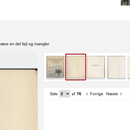
være en del fejl og mangler.
Side
af
76
Forrige
Næste