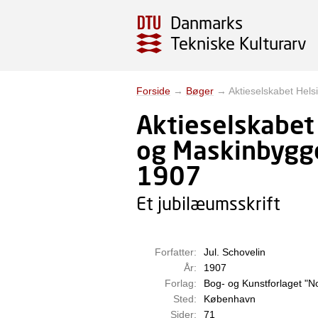
Danmarks
Tekniske Kulturarv
Forside
→
Bøger
→
Aktieselskabet Hels
Aktieselskabet
og Maskinbygge
1907
Et jubilæumsskrift
Forfatter:
Jul. Schovelin
År:
1907
Forlag:
Bog- og Kunstforlaget "N
Sted:
København
Sider:
71