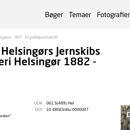
Bøger
Temaer
Fotografier
ingørs…907 : Et jubilæumsskrift
 Helsingørs Jernskibs
ri Helsingør 1882 -
UDK:
061.5(489) Hel
DOI:
10.48563/dtu-0000007
D
orden"