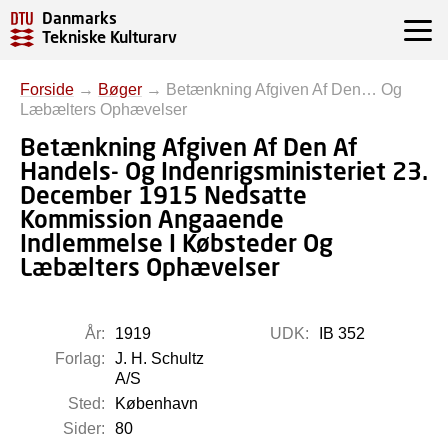
Danmarks
Tekniske Kulturarv
Forside
→
Bøger
→
Betænkning Afgiven Af Den… Og
Læbælters Ophævelser
Betænkning Afgiven Af Den Af
Handels- Og Indenrigsministeriet 23.
December 1915 Nedsatte
Kommission Angaaende
Indlemmelse I Købsteder Og
Læbælters Ophævelser
År:
1919
UDK:
IB 352
Forlag:
J. H. Schultz
A/S
Sted:
København
Sider:
80