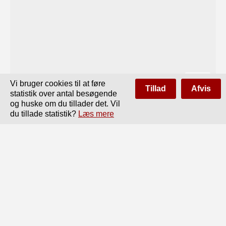
Vi bruger cookies til at føre
Tillad
Afvis
statistik over antal besøgende
og huske om du tillader det. Vil
du tillade statistik?
Læs mere
Side
af
88
Forrige
Næste
BETÆNKNING

AFGIVEN AF
