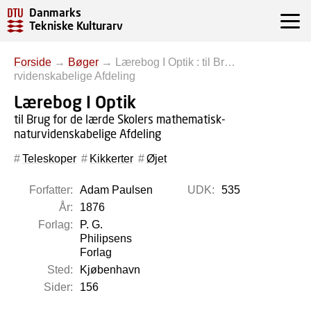
Danmarks
Tekniske Kulturarv
Forside
→
Bøger
→
Lærebog I Optik : til Br…
rvidenskabelige Afdeling
Lærebog I Optik
til Brug for de lærde Skolers mathematisk-
naturvidenskabelige Afdeling
Teleskoper
Kikkerter
Øjet
Forfatter:
Adam Paulsen
UDK:
535
År:
1876
Forlag:
P. G.
Philipsens
Forlag
Sted:
Kjøbenhavn
Sider:
156