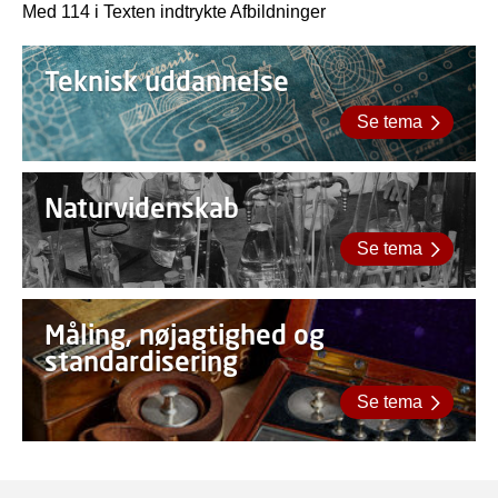
Med 114 i Texten indtrykte Afbildninger
Teknisk uddannelse
Se tema
Naturvidenskab
Se tema
Måling, nøjagtighed og
standardisering
Se tema