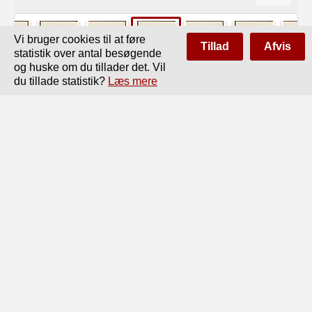
Vi bruger cookies til at føre
Tillad
Afvis
statistik over antal besøgende
og huske om du tillader det. Vil
du tillade statistik?
Læs mere
Side
af
124
Forrige
Næste
Fig 16. Kemisk Laboratorium. Øvelseslokale for 
uorganisk kvalitativ Analyse.

Fig. 17 Kemisk Laboratorium. Øvelseslokale for 
uorganisk Syntese.