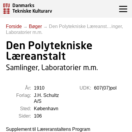
Danmarks
Tekniske Kulturarv
Forside
→
Bøger
→
Den Polytekniske Læreanst…inger,
Laboratorier m.m.
Den Polytekniske
Læreanstalt
Samlinger, Laboratorier m.m.
År:
1910
UDK:
607(07)pol
Forlag:
J.H. Schultz
A/S
Sted:
København
Sider:
106
Supplement til Læreranstaltens Program