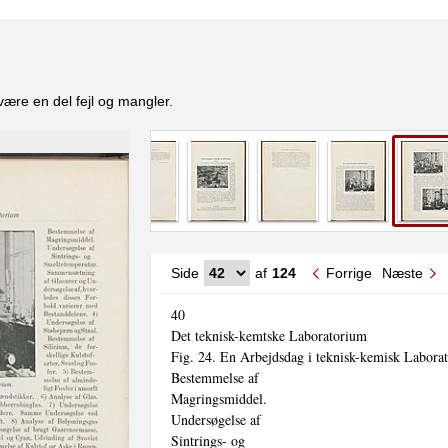
være en del fejl og mangler.
Side
af
124
Forrige
Næste
40

Det teknisk-kemtske Laboratorium

Fig. 24. En Arbejdsdag i teknisk-kemisk Laborat
Bestemmelse af

Magringsmiddel.

Undersøgelse af

Sintrings- og
