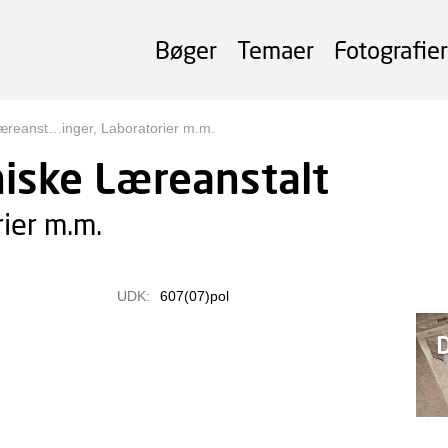
Bøger
Temaer
Fotografier
æreanst…inger, Laboratorier m.m.
iske Læreanstalt
ier m.m.
UDK:
607(07)pol
D