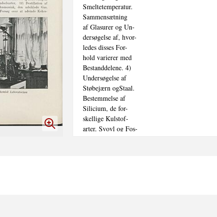
Smeltetemperatur.

Sammensætning

af Glasurer og Un-

dersøgelse af, hvor-

ledes disses For-

hold varierer med

Bestanddelene. 4)

Undersøgelse af

Støbejærn ogStaal.

Bestemmelse af

Silicium, de for-

skellige Kulstof-

arter, Svovl og Fos-

for. 5) Bestem-

melse af alminde-

ligt Fosfor i amorft

Fosfor. Analyse af Tændstiksatser og Tilvirkning 
Smeltning af Glas. Tilvirkning og Anløbning af 
af Gasforbrug og Lysstyrke ved forskellige Gas
Netbrændere med variabel Tilledning af Gas og L
og af Acetylen. Analyse af Calciumcarbicl. 9) U