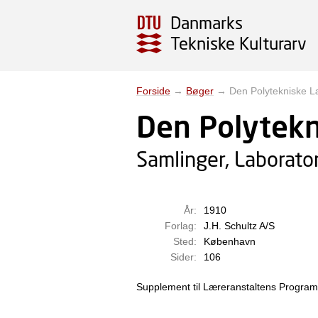
Danmarks
Tekniske Kulturarv
Forside
→
Bøger
→
Den Polytekniske L
Den Polytekn
Samlinger, Laborator
År:
1910
Forlag:
J.H. Schultz A/S
Sted:
København
Sider:
106
Supplement til Læreranstaltens Program