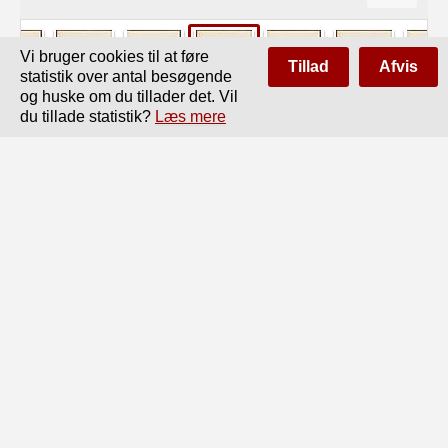
Vi bruger cookies til at føre
Tillad
Afvis
statistik over antal besøgende
og huske om du tillader det. Vil
du tillade statistik?
Læs mere
Side
af
124
Forrige
Næste
84

Undervisningen i Landmaaling og Nivellering.

Den teoretiske Undervisning omfatter: Fej Ilære, 
Instrumentlære, Opmaalingslære

og Nivellementslære. — Under Fejllæren gives en kort 
Fremstilling af Teorien for de

mindste Kvadraters Metode og dennes Anvendelse paa 
Bestemmelsen af Fejlenes Middel-

værdier og Grænseværdier samt paa de i den økonomisk-
tekniske Landmaaling forekom-

mende Fejludjævningsberegninger. I Instrumentlæren 