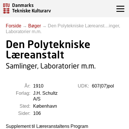
Danmarks
Tekniske Kulturarv
Forside
→
Bøger
→
Den Polytekniske Læreanst…inger,
Laboratorier m.m.
Den Polytekniske
Læreanstalt
Samlinger, Laboratorier m.m.
År:
1910
UDK:
607(07)pol
Forlag:
J.H. Schultz
A/S
Sted:
København
Sider:
106
Supplement til Læreranstaltens Program