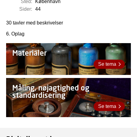
Sted:
København
Sider:
44
30 tavler med beskrivelser
6. Oplag
Materialer
Se tema
Måling, nøjagtighed og
standardisering
Se tema