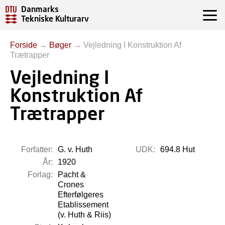
Danmarks
Tekniske Kulturarv
Forside
→
Bøger
→
Vejledning I Konstruktion Af
Trætrapper
Vejledning I
Konstruktion Af
Trætrapper
Forfatter:
G. v. Huth
UDK:
694.8 Hut
År:
1920
Forlag:
Pacht &
Crones
Efterfølgeres
Etablissement
(v. Huth & Riis)