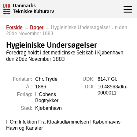
Danmarks
Tekniske Kulturarv
Forside
→
Bøger
→
Hygieiniske Undersøgelser…n den
20de November 1883
Hygieiniske Undersøgelser
Foredrag holdt i det medicinske Selskab i Kjøbenhavn
den 20de November 1883
Forfatter:
Chr. Tryde
UDK:
614.7 Gl.
År:
1886
DOI:
10.48563/dtu-
0000011
Forlag:
I. Cohens
Bogtrykkeri
Sted:
Kjøbenhavn
I. Om Infektion Fra Kloakudtømmelsen I Københavns
Havn og Kanaler