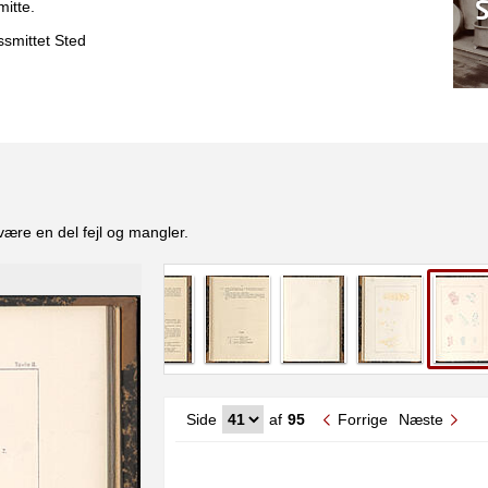
itte.
ssmittet Sted
være en del fejl og mangler.
Side
af
95
Forrige
Næste