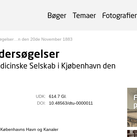
Bøger
Temaer
Fotografier
søgelser…n den 20de November 1883
dersøgelser
edicinske Selskab i Kjøbenhavn den
F
UDK:
614.7 Gl.
p
DOI:
10.48563/dtu-0000011
I Københavns Havn og Kanaler