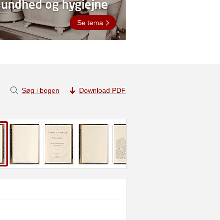
Sundhed og hygiejne
Se tema
Søg i bogen
Download PDF