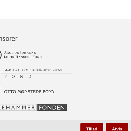
nsorer
Tillad
Afvis