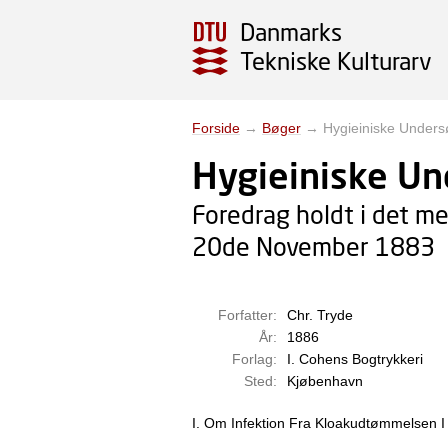
Danmarks
Tekniske Kulturarv
Forside
→
Bøger
→
Hygieiniske Under
Hygieiniske Un
Foredrag holdt i det m
20de November 1883
Forfatter:
Chr. Tryde
År:
1886
Forlag:
I. Cohens Bogtrykkeri
Sted:
Kjøbenhavn
I. Om Infektion Fra Kloakudtømmelsen 