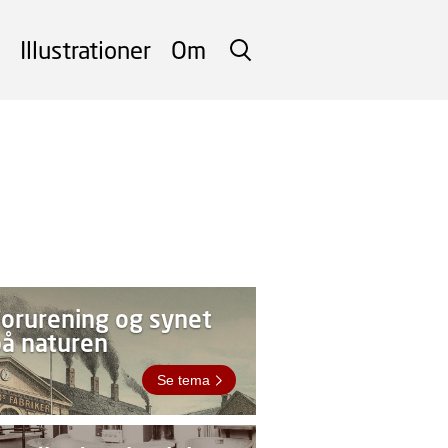
Illustrationer
Om
SØG
orurening og synet
å naturen
Se tema