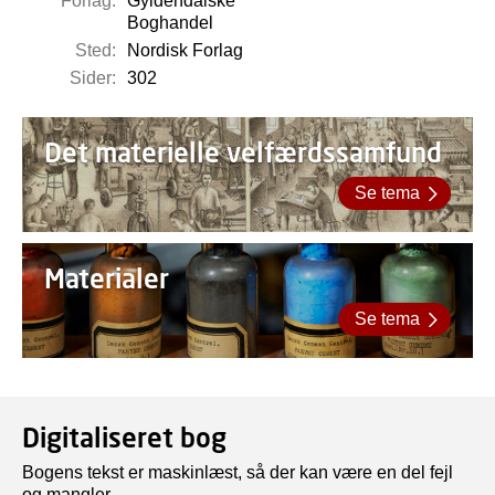
Forlag:
Gyldendalske
Boghandel
Sted:
Nordisk Forlag
Sider:
302
Det materielle velfærdssamfund
Se tema
Materialer
Se tema
Digitaliseret bog
Bogens tekst er maskinlæst, så der kan være en del fejl
og mangler.