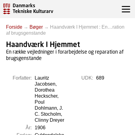
Danmarks
Tekniske Kulturarv
Forside
→
Bøger
→
Haandværk I Hjemmet : En…ration
af brugsgenstande
Haandværk I Hjemmet
En række vejledninger i forarbejdelse og reparation af
brugsgenstande
Forfatter:
Lauritz
UDK:
689
Jacobsen,
Dorothea
Heckscher,
Poul
Dohlmann, J.
C. Stocholm,
Clinny Dreyer
År:
1906