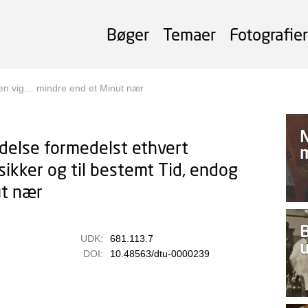
Bøger
Temaer
Fotografier
Den vig… mindre end et Minut nær
N
ndelse formedelst ethvert
ikker og til bestemt Tid, endog
ut nær
UDK:
681.113.7
DOI:
10.48563/dtu-0000239