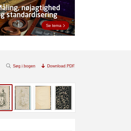
åling, nøjagtighed
g standardisering
Se tema
Søg i bogen
Download PDF