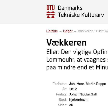
Danmarks
Tekniske Kulturarv
Forside
→
Bøger
→
Vækkeren : Eller: 
Vækkeren
Eller: Den vigtige Opfi
Lommeuhr, at vaagnes s
paa mindre end et Min
Forfatter:
Joh. Henr. Moritz Poppe
År:
1812
Forlag:
Johan Nicolai Gall
Sted:
Kjøbenhavn
Sider:
30