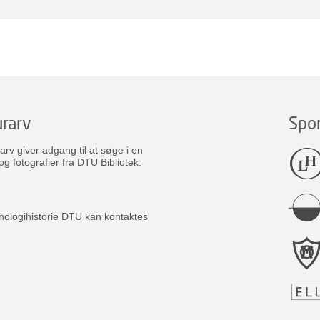
rarv
Spo
v giver adgang til at søge i en
og fotografier fra DTU Bibliotek.
nologihistorie DTU kan kontaktes