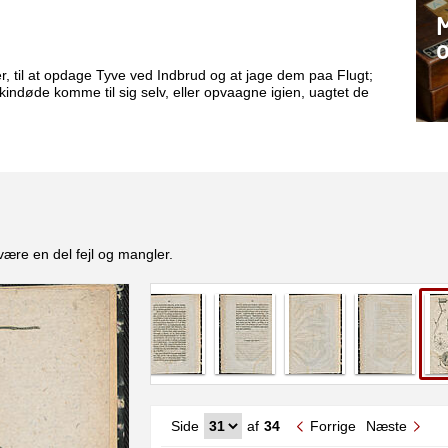
M
o
r, til at opdage Tyve ved Indbrud og at jage dem paa Flugt;
ndøde komme til sig selv, eller opvaagne igien, uagtet de
være en del fejl og mangler.
Side
af
34
Forrige
Næste