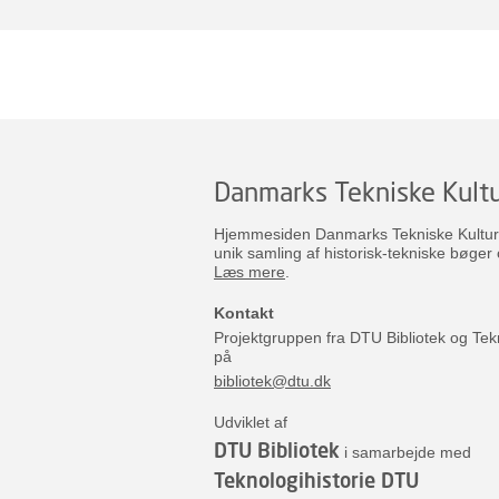
Danmarks Tekniske Kultu
Hjemmesiden Danmarks Tekniske Kulturar
unik samling af historisk-tekniske bøger 
Læs mere
.
Kontakt
Projektgruppen fra DTU Bibliotek og Tek
på
bibliotek@dtu.dk
Udviklet af
DTU Bibliotek
i samarbejde med
Teknologihistorie DTU