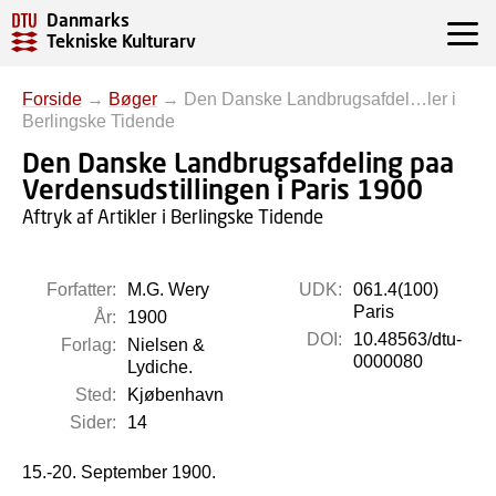
Danmarks
Tekniske Kulturarv
Forside
→
Bøger
→
Den Danske Landbrugsafdel…ler i
Berlingske Tidende
Den Danske Landbrugsafdeling paa
Verdensudstillingen i Paris 1900
Aftryk af Artikler i Berlingske Tidende
Forfatter:
M.G. Wery
UDK:
061.4(100)
Paris
År:
1900
DOI:
10.48563/dtu-
Forlag:
Nielsen &
0000080
Lydiche.
Sted:
Kjøbenhavn
Sider:
14
15.-20. September 1900.