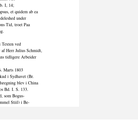
. I, 14;

apsus, et quidem ab ea

rdeleshed under

ns Tid, troet Paa

g.

 af Herr Julius Schmidt,

s tidligere Arbeider

kud i Sydhavet (Br.

dsregning blev i China

 Bd. I. S. 133.

mel Stiil) i Be-

ragensis (Kos-

berømte historiske

dos Reis de

), men ansat

r dette to Stromme,
