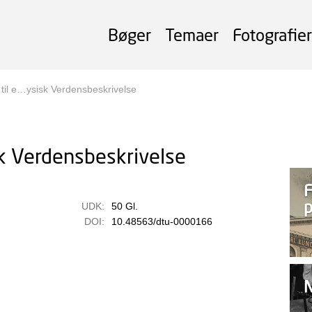
Bøger
Temaer
Fotografier
 til e…ysisk Verdensbeskrivelse
sk Verdensbeskrivelse
F
p
UDK:
50 Gl.
DOI:
10.48563/dtu-0000166