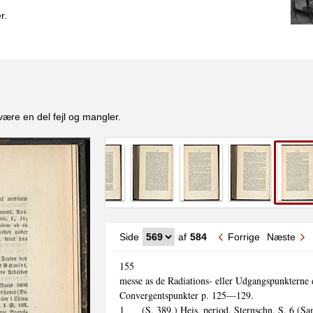
r.
være en del fejl og mangler.
Side
af
584
Forrige
Næste
155

messe as de Radiations- eller Udgangspunkterne 
Convergentspunkter p. 125—129.

1	(S. 389.) Heis, period. Sternschn. S. 6 (Samml. Ari-
