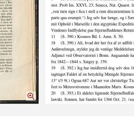
stot. Prob Im. XXVI, 23; Seneca, Nat. Quaest. lib
„ven turn sign i fica t stell a rum discurientium l
parte qua erumpit.“) Jeg selv har længe, og i Sæ
mit Ophold i Marseille i den ægyptiske Expeditio
Vindenes Indflydelse paa Stjernefluddenes Retnin
11	(S. 390.) Kosmos Bd. I. Anm. S. 50.

18	(S. 390.) Alt, hvad der her fra af er adflilt i Texten ved

Anførselstegn, stylder jeg de venlige Meddelelser
Adjunct ved Observatoriet i Bonn. Angaaende han
fra 1842—1844 s. Saigey p. 159.

19	(S. 392.) Jeg har imidlertid dog selv den 16. Marts 1803

iagttaget Faldet af en betydelig Mængde Stjernes
13° i/3 9t.) Ogsaa 687 Aar ser vor christelige Ti
feet to Meteorstromme i Maaneden Marts. Kosmos
20	(S. 393,) Et aldeles lignende Stjernefludfald, som Bogus-

lawski, Sonnen, har fundet for 1366 Oct. 21. (gam
nesse de Horovic, Chronic on E c c 1 e s i a e P 
mos Bd. I. S. 104), er vidtløftigt beskrevet i det 
Værk af Duarte Nunez do Liao (C b r o n i c a s 
Portugal reforma das Parte I. Lisb. 1600 fol. 187
til Natten fra den 22. til den 23. Oct. lg. St.). E