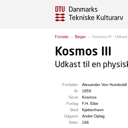
Danmarks
Tekniske Kulturarv
Forside
→
Bøger
→
Kosmos III : Udkast
Kosmos III
Udkast til en physi
Forfatter:
Alexander Von Humboldt
År:
1859
Serie:
Kosmos
Forlag:
F.H. Eibe
Sted:
Kjøbenhavn
Udgave:
Andet Oplag
Sider:
166