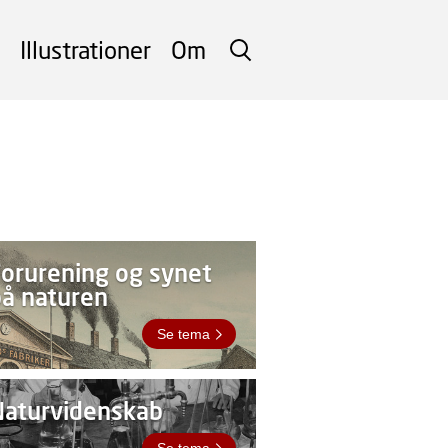
Illustrationer
Om
SØG
orurening og synet
å naturen
Se tema
Naturvidenskab
Se tema