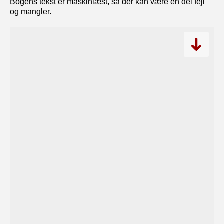
Bogens tekst er maskinlæst, så der kan være en del fejl
og mangler.