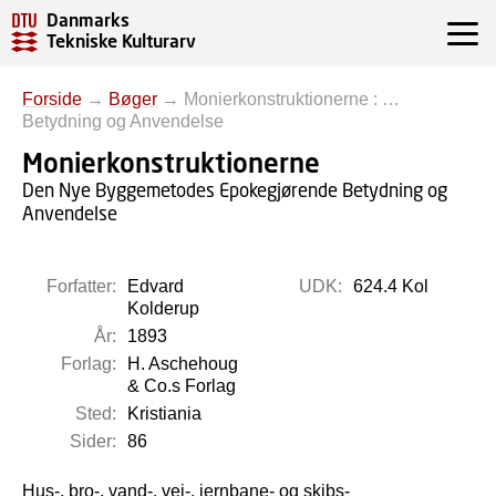
Danmarks
Tekniske Kulturarv
Forside
→
Bøger
→
Monierkonstruktionerne : …
Betydning og Anvendelse
Monierkonstruktionerne
Den Nye Byggemetodes Epokegjørende Betydning og
Anvendelse
Forfatter:
Edvard
UDK:
624.4 Kol
Kolderup
År:
1893
Forlag:
H. Aschehoug
& Co.s Forlag
Sted:
Kristiania
Sider:
86
Hus-, bro-, vand-, vei-, jernbane- og skibs-