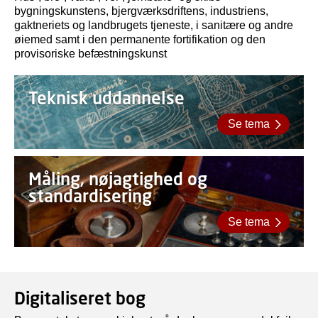
bygningskunstens, bjergværksdriftens, industriens,
gaktneriets og landbrugets tjeneste, i sanitære og andre
øiemed samt i den permanente fortifikation og den
provisoriske befæstningskunst
Teknisk uddannelse
Se tema
Måling, nøjagtighed og
standardisering
Se tema
Digitaliseret bog