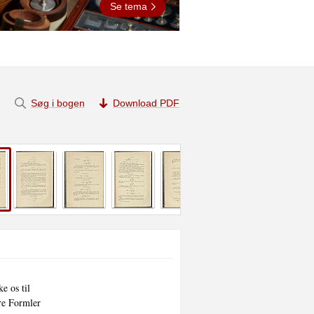
Se tema
Søg i bogen
Download PDF
e os til

re Formler
