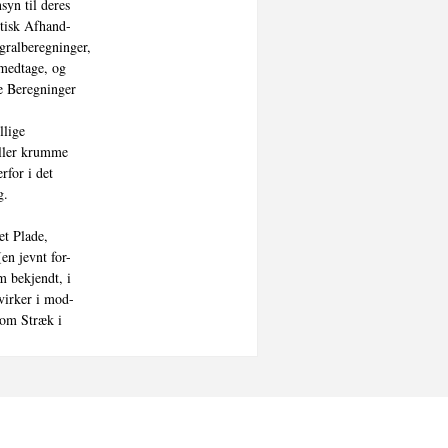
yn til deres

tisk Afhand-

gralberegninger,

medtage, og

e Beregninger

lige

ller krumme

for i det

.

t Plade,

en jevnt for-

m bekjendt, i

virker i mod-

om Stræk i

ørrelse

, hvor de er

r sit Maximum.

s Stør-
