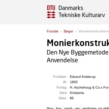
Danmarks
Tekniske Kulturarv
Forside
→
Bøger
→
Monierkonstruktion
Monierkonstru
Den Nye Byggemetodes
Anvendelse
Forfatter:
Edvard Kolderup
År:
1893
Forlag:
H. Aschehoug & Co.s For
Sted:
Kristiania
Sider:
86
Hus-, bro-, vand-, vei-, jernbane- og sk