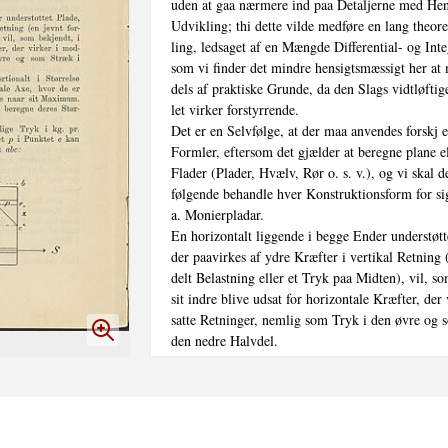
uden at gaa nærmere ind paa Detaljerne med Hens
Udvikling; thi dette vilde medføre en lang theore
ling, ledsaget af en Mængde Differential- og Inte
som vi finder det mindre hensigtsmæssigt her at 
dels af praktiske Grunde, da den Slags vidtløftig
let virker forstyrrende.

Det er en Selvfølge, at der maa anvendes forskj el
Formler, eftersom det gjælder at beregne plane e
Flader (Plader, Hvælv, Rør o. s. v.), og vi skal der
følgende behandle hver Konstruktionsform for sig
a. Monierpladar.

En horizontalt liggende i begge Ender understøtte
der paavirkes af ydre Kræfter i vertikal Retning (
delt Belastning eller et Tryk paa Midten), vil, so
sit indre blive udsat for horizontale Kræfter, der 
satte Retninger, nemlig som Tryk i den øvre og s
den nedre Halvdel.

Disse horizontale Kræfter voxer proportionalt i St
fra Pladens Midtlinie, den saakaldte neutrale Axe
lig Nul, og udad mod Yderfladerne, hvor de naa
Det er i Henhold hertil en let Sag at beregne dere
relse paa livilketsomhelst Punkt.
