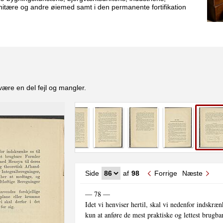
anitære og andre øiemed samt i den permanente fortifikation
være en del fejl og mangler.
Side
af
98
Forrige
Næste
— 78 —

Idet vi henviser hertil, skal vi nedenfor indskrænk
kun at anføre de mest praktiske og lettest brugba