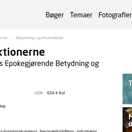
Bøger
Temaer
Fotografier
erne : … Betydning og Anvendelse
ktionerne
 Epokegjørende Betydning og
UDK:
624.4 Kol
lag
M
o
ibs-bygningskunstens, bjergværksdriftens, industriens,