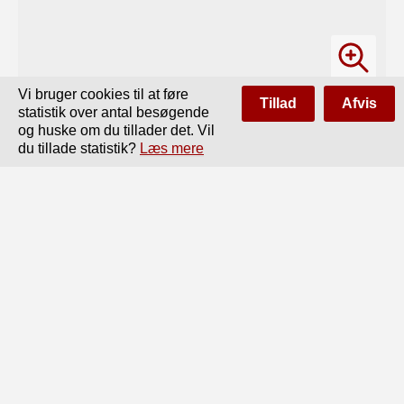
Vi bruger cookies til at føre
Tillad
Afvis
statistik over antal besøgende
og huske om du tillader det. Vil
du tillade statistik?
Læs mere
Side
af
36
Forrige
Næste
FRITZ JOHANNSEN:

Kj 0 B ENH AV NS TE LE F 0 N V. li S li N

1881-1906.

Taarnet over Kjabenhavns Hovedcentral.

I. Indledning.

Kjøbenhavns Telefonvæsen daterer

sig fra den 15. Januar 1881, hvilken
