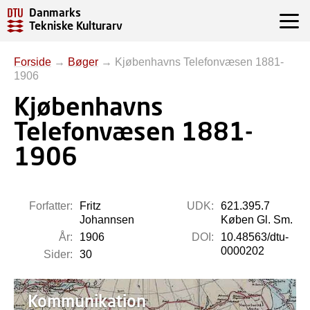
Danmarks
Tekniske Kulturarv
Forside
→
Bøger
→
Kjøbenhavns Telefonvæsen 1881-
1906
Kjøbenhavns
Telefonvæsen 1881-
1906
Forfatter:
Fritz
UDK:
621.395.7
Johannsen
Køben Gl. Sm.
År:
1906
DOI:
10.48563/dtu-
0000202
Sider:
30
Kommunikation