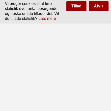
Vi bruger cookies til at føre
Tillad
Afvis
statistik over antal besøgende
og huske om du tillader det. Vil
du tillade statistik?
Læs mere
Side
af
60
Forrige
Næste
Nuværende Kontor og Fabrik, Hillerødgade 30.

felt, men for saavidt dette skal lade sig gøre, siger det sig 
selv, at Forholdene

paa Vinkelvej er for smaa. Uden Maskiner vil 
Forretningen selvfølgelig ikke

kunne arbejde, men Rumforholdene her er ogsaa alt for 
smaa, og den

26. Oktober køber man Snedkermester C. J. fllbers Fabrik 
paa Jagtvejen 67—69.

Med Købet følger Maskiner, som drives ved Gasmotor, 
samt et lille Trælager

og Arbejde til 2 Ejendomme i Falkonerallé, samt en ikke 
helt ubetydelig

Nybygning i Roskilde. Den egentlige Købesum er 