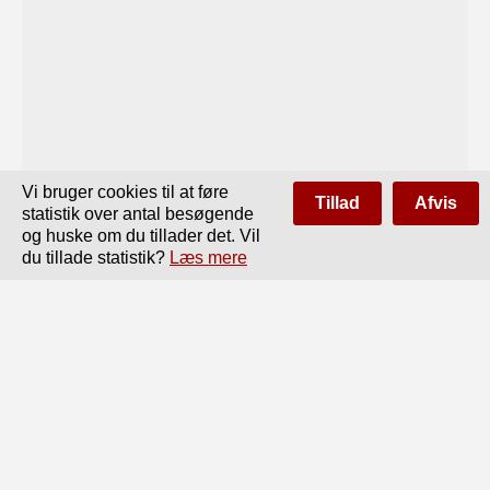
Vi bruger cookies til at føre
Tillad
Afvis
statistik over antal besøgende
og huske om du tillader det. Vil
du tillade statistik?
Læs mere
Side
af
354
Forrige
Næste
334

man stiller det Krav til Skalaen, at den skal være
