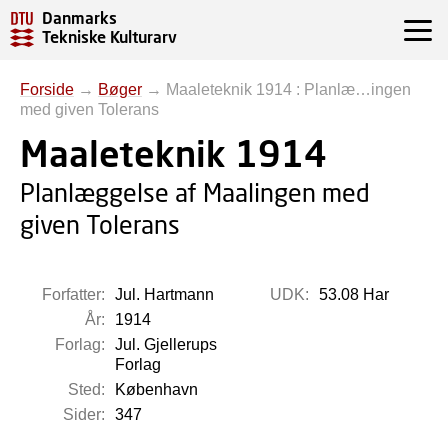
Danmarks
Tekniske Kulturarv
Forside
→
Bøger
→
Maaleteknik 1914 : Planlæ…ingen
med given Tolerans
Maaleteknik 1914
Planlæggelse af Maalingen med
given Tolerans
Forfatter:
Jul. Hartmann
UDK:
53.08 Har
År:
1914
Forlag:
Jul. Gjellerups
Forlag
Sted:
København
Sider:
347