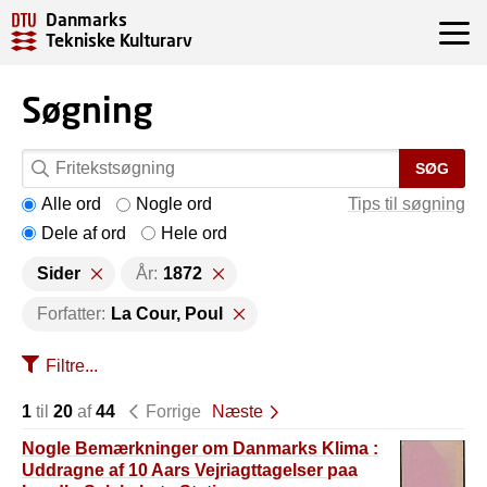
Danmarks
Tekniske Kulturarv
Søgning
SØG
Alle ord
Nogle ord
Tips til søgning
Dele af ord
Hele ord
Sider
År:
1872
Forfatter:
La Cour, Poul
Filtre...
1
til
20
af
44
Forrige
Næste
Nogle Bemærkninger om Danmarks Klima :
Uddragne af 10 Aars Vejriagttagelser paa