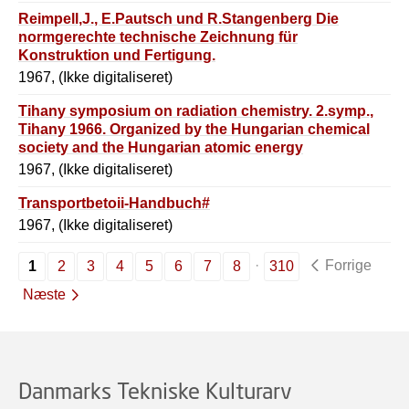
Reimpell,J., E.Pautsch und R.Stangenberg Die
normgerechte technische Zeichnung für
Konstruktion und Fertigung.
1967, (Ikke digitaliseret)
Tihany symposium on radiation chemistry. 2.symp.,
Tihany 1966. Organized by the Hungarian chemical
society and the Hungarian atomic energy
commission. Proceedings. Ed.by J.Dobo and
1967, (Ikke digitaliseret)
P.Hedvig.
Transportbetoii-Handbuch#
1967, (Ikke digitaliseret)
Forrige
1
2
3
4
5
6
7
8
310
Næste
Danmarks Tekniske Kulturarv