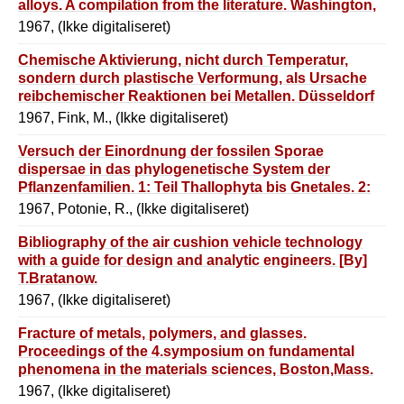
alloys. A compilation from the literature. Washington,
R.C. 1967.
1967, (Ikke digitaliseret)
Chemische Aktivierung, nicht durch Temperatur,
sondern durch plastische Verformung, als Ursache
reibchemischer Reaktionen bei Metallen. Düsseldorf
1967.
1967, Fink, M., (Ikke digitaliseret)
Versuch der Einordnung der fossilen Sporae
dispersae in das phylogenetische System der
Pflanzenfamilien. 1: Teil Thallophyta bis Gnetales. 2:
Teil An-giospermae.
1967, Potonie, R., (Ikke digitaliseret)
Bibliography of the air cushion vehicle technology
with a guide for design and analytic engineers. [By]
T.Bratanow.
1967, (Ikke digitaliseret)
Fracture of metals, polymers, and glasses.
Proceedings of the 4.symposium on fundamental
phenomena in the materials sciences, Boston,Mass.
1966. Ed.by L.J.Bonis, J.J.Duga and J.J.Gilman.
1967, (Ikke digitaliseret)