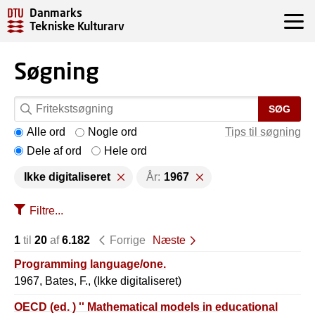
Danmarks
Tekniske Kulturarv
Søgning
SØG
Alle ord
Nogle ord
Tips til søgning
Dele af ord
Hele ord
Ikke digitaliseret
År:
1967
Filtre...
1
til
20
af
6.182
Forrige
Næste
Programming language/one.
1967, Bates, F., (Ikke digitaliseret)
OECD (ed. ) '' Mathematical models in educational