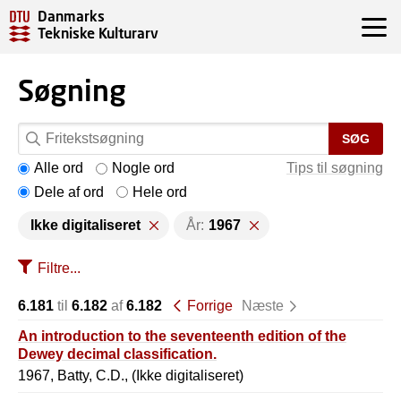
Danmarks
Tekniske Kulturarv
Søgning
SØG
Alle ord
Nogle ord
Tips til søgning
Dele af ord
Hele ord
Ikke digitaliseret
År:
1967
Filtre...
6.181
til
6.182
af
6.182
Forrige
Næste
An introduction to the seventeenth edition of the
Dewey decimal classification.
1967, Batty, C.D., (Ikke digitaliseret)