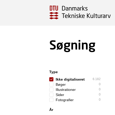
Danmarks
Tekniske Kulturarv
Søgning
Type
Ikke digitaliseret
6.182
Bøger
0
Illustrationer
0
Sider
0
Fotografier
0
År