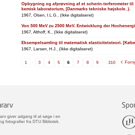
Opbygning og afprøvning af et scherin-terferometer til 
kemisk laboratorium, [Danmarks tekniske højskole_).
1967, Olsen, I.L.G., (Ikke digitaliseret)
Von 500 MeV zu 2500 MeV. Entwicklung der Hochenergi
1967, Althoff, K., (Ikke digitaliseret)
Eksempelsamling til matematisk elasticitetsteori. [Køb
1967, Larsen, H.J., (Ikke digitaliseret)
Forri
1
3
4
5
6
7
8
9
310
rarv
Spo
v giver adgang til at søge i en
og fotografier fra DTU Bibliotek.