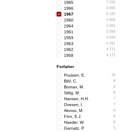
1965
7.158
1966
6.950
1967
6.182
1960
5.908
1964
5.661
1961
5.569
1959
4.934
1963
4.781
1962
4.771
1958
4.171
Forfatter
Poulsen, E.
10
Bihl, C.
8
Boman, M.
8
Sittig, M.
8
Hansen, H.H.
7
Ovesen, I.
7
Alonso, M.
6
Finn, E.J.
6
Haeder, W.
6
Garnatz, P.
5