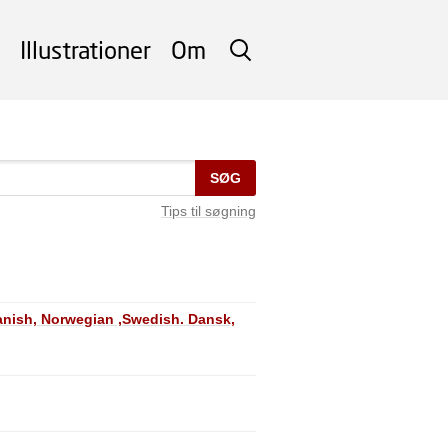
Illustrationer
Om
SØG
SØG
Tips til søgning
anish, Norwegian ,Swedish. Dansk,