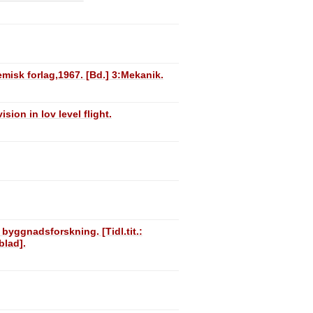
misk forlag,1967. [Bd.] 3:Mekanik.
sion in lov level flight.
 byggnadsforskning. [Tidl.tit.:
blad].