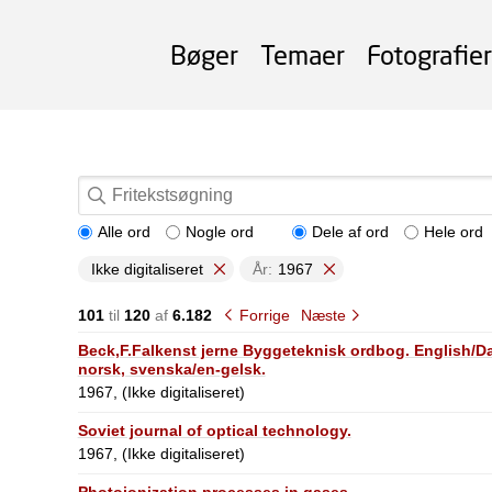
Bøger
Temaer
Fotografier
Alle ord
Nogle ord
Dele af ord
Hele ord
Ikke digitaliseret
År:
1967
101
til
120
af
6.182
Forrige
Næste
Beck,F.Falkenst jerne Byggeteknisk ordbog. English/D
norsk, svenska/en-gelsk.
1967, (Ikke digitaliseret)
Soviet journal of optical technology.
1967, (Ikke digitaliseret)
Photoionization processes in gases.