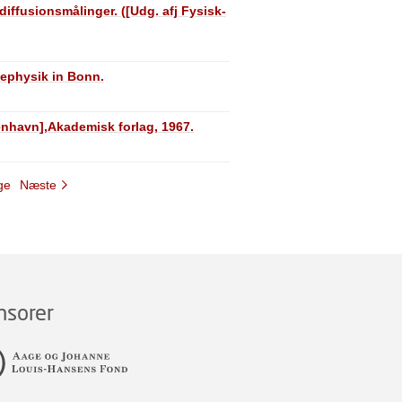
diffusionsmålinger. ([Udg. afj Fysisk-
ephysik in Bonn.
enhavn],Akademisk forlag, 1967.
ge
Næste
nsorer