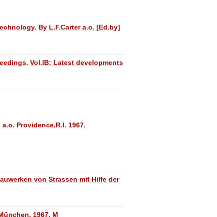
chnology. By L.F.Carter a.o. [Ed.by]
eedings. Vol.lB: Latest developments
a.o. Providence,R.I. 1967.
uwerken von Strassen mit Hilfe der
 München. 1967. M