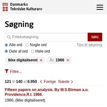
Danmarks
Tekniske Kulturarv
Søgning
SØG
Alle ord
Nogle ord
Tips til søgning
Dele af ord
Hele ord
Ikke digitaliseret
År:
1966
Filtre...
121
til
140
af
6.950
Forrige
Næste
Fifteen papers on analysis. By M.S.Birman a.o.
Providence,R.I. 1966.
1966, (Ikke digitaliseret)