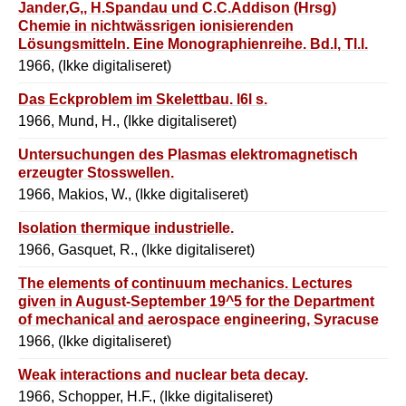
Jander,G,, H.Spandau und C.C.Addison (Hrsg)
Chemie in nichtwässrigen ionisierenden
Lösungsmitteln. Eine Monographienreihe. Bd.l, Tl.l.
1966, (Ikke digitaliseret)
Das Eckproblem im Skelettbau. l6l s.
1966, Mund, H., (Ikke digitaliseret)
Untersuchungen des Plasmas elektromagnetisch
erzeugter Stosswellen.
1966, Makios, W., (Ikke digitaliseret)
Isolation thermique industrielle.
1966, Gasquet, R., (Ikke digitaliseret)
The elements of continuum mechanics. Lectures
given in August-September 19^5 for the Department
of mechanical and aerospace engineering, Syracuse
university, Syracuse, N.Y.
1966, (Ikke digitaliseret)
Weak interactions and nuclear beta decay.
1966, Schopper, H.F., (Ikke digitaliseret)