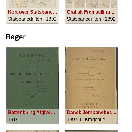
Kort over Statsbanerne d. 1ste September 1892
Grafisk Fremstilling af Gjennemsnitsindtægten af Person-, Gods- og Kreaturbefordringen pr. Kilometer paa de enkelte Banestrækninger hvert 3die Aar i Tidsrummet 1ste April 1867-31te Marts 1891
Statsbanedriften - 1892
Statsbanedriften - 1892
Bøger
Betænkning Afgiven Af Kommissionen Angaaende Sikkerhedsforholdene Ved Statsbanerne
Dansk Jernbanebestyrelse
1918
1897, L. Kragballe