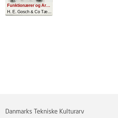
Funktionærer og Arbejdere som allerede var ansatte i 1898 OG ENDNU VIRKER I SELSKABETS TjENESTE
H. E. Gosch & Co Tændstikfabrikker - 1923
Danmarks Tekniske Kulturarv