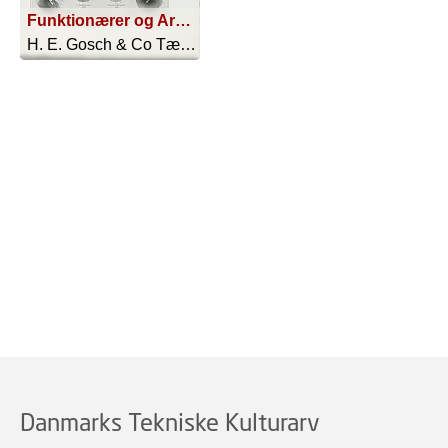
Funktionærer og Arbejdere som allerede var ansatte i 1898 OG ENDNU VIRKER I SELSKABETS TjENESTE
H. E. Gosch & Co Tændstikfabrikker - 1923
Danmarks Tekniske Kulturarv