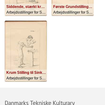
Siddende, stærkt krummet Stilling til Afpudsning Sandpapir XI B
Første Grundstilling. Normal Stilling til Sinkning Stemmejærn XIII A
Arbejdsstillinger for Sløjdskoler - 1896
Arbejdsstillinger for Sløjdskoler - 1896
Krum Stilling til Sinkning Stemmejærn XIII B
Arbejdsstillinger for Sløjdskoler - 1896
Danmarks Tekniske Kulturarv